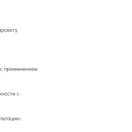
проекту
ы с применением
жности с
ультацию.